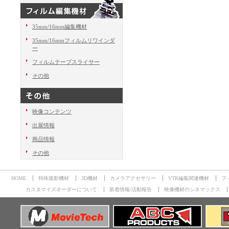
35mm/16mm編集機材
35mm/16mmフィルムリワインダ
ー
フィルムテープスライサー
その他
映像コンテンツ
出展情報
商品情報
その他
HOME
特殊撮影機材
3D機材
カメラアクセサリー
VTR編集関連機材
フ
カスタマイズオーダーについて
新着情報/活動報告
映像機材のシネマックス