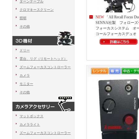
ターンテーブル
クロマキースクリーン
NEW
「All Recall Focus D
照明
SENNA社製 フォローズ
その他
フォーカスシステム オ
コールフォーカスデュオ
ドリー
雲台、リグ（リモートヘッド）
ズームフォーカスコントローラー
カメラ
モニター
その他
マットボックス
カメラライト
ズームフォーカスコントローラー