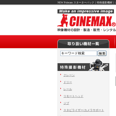
NEW Polecam スターターパック｜特殊撮影
クレーン
ドリー
レール
リモートヘッド
ジブ
スタピライザー/カメラサポート