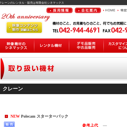
機材｜クレーンのレンタル・販売は有限会社シネマックス
クレーン
NEW
Polecam スターターパック
参考上代
―