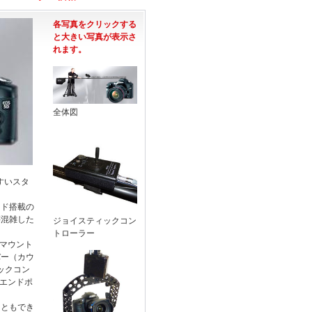
各写真をクリックする
と大きい写真が表示さ
れます。
全体図
やすいスタ
ッド搭載の
等混雑した
ジョイスティックコン
。
トローラー
やマウント
バー（カウ
ックコン
クエンドポ
こともでき