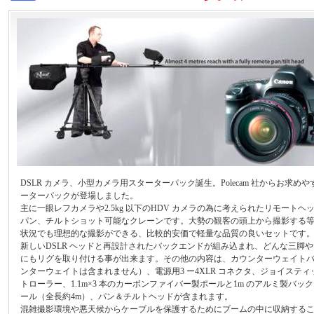
DSLR カメラ、小型カメラ用スターターパック誕生。Polecam 社からお求め
ーターパックが登場しました。
主に一眼レフカメラや2.5kg 以下のHDV カメラの為に考えられたリモートヘ
パン、チルトショット可能なクレーンです。大勢の観客の頭上から撮影する
状況でも理想的な撮影ができる、比較的安価で軽量な品質の良いセットです
新しいDSLR ヘッドと再設計されたバックエンドが組み込まれ、どんな三脚
にもリグを取り付ける事が出来ます。その他の内容は、カウンターウェイト
ンターウェイトは含まれません）、電源用3 ー4XLR コネクタ、ジョイスティ
トローラー、1.1m×3 本のカーボンファイバー製ポールと1m のアルミ製バッ
ール（全長約4m）、パン＆チルトヘッドが含まれます。
混雑撮影環境や悪天候からケーブルを保護するためにブームの中に収納する