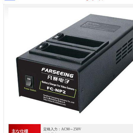
定格入力：AC90～250V
主な仕様