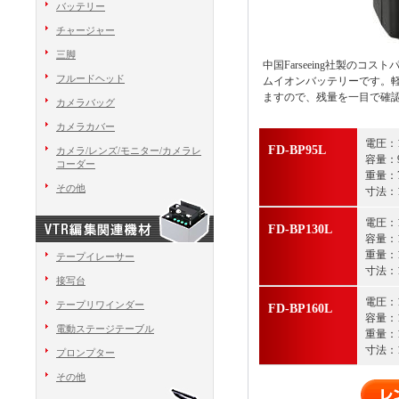
バッテリー
チャージャー
三脚
中国Farseeing社製の
フルードヘッド
ムイオンバッテリーです。軽
ますので、残量を一目で確
カメラバッグ
カメラカバー
電圧：
FD-BP95L
カメラ/レンズ/モニター/カメラレ
容量：
コーダー
重量：
その他
寸法：1
電圧：
FD-BP130L
容量：
重量：
テープイレーサー
寸法：1
接写台
電圧：
テープリワインダー
FD-BP160L
容量：
電動ステージテーブル
重量：
寸法：1
プロンプター
その他