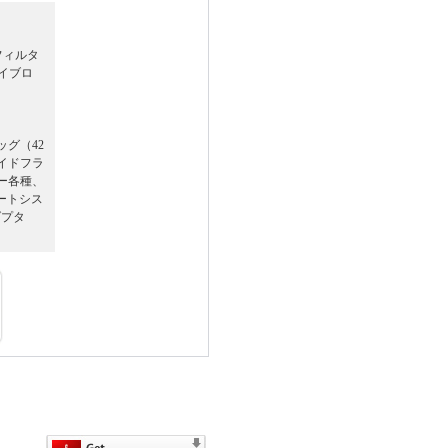
フィルタ
イブロ
グ（42
イドフラ
ー各種、
ポートシス
ダプタ