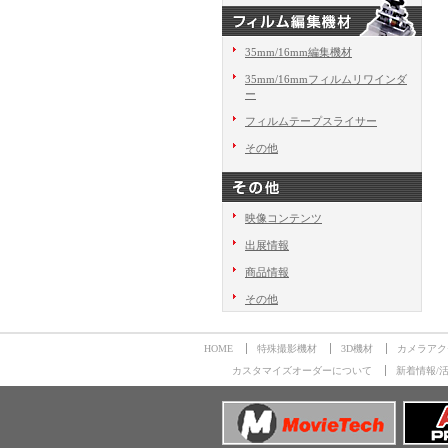
35mm/16mm編集機材
35mm/16mmフィルムリワインダ
ー
フィルムテープスライサー
その他
映像コンテンツ
出展情報
商品情報
その他
HOME
特殊撮影機材
3D機材
カメラアク
カスタマイズオーダーについて
新着情報/