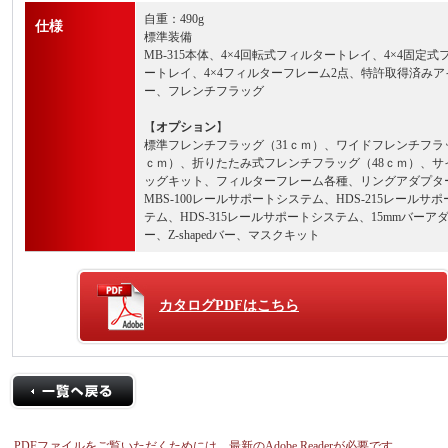
自重：490g
仕様
標準装備
MB-315本体、4×4回転式フィルタートレイ、4×4固定式
ートレイ、4×4フィルターフレーム2点、特許取得済みア
ー、フレンチフラッグ
【
オプション
】
標準フレンチフラッグ（31ｃｍ）、ワイドフレンチフラッ
ｃｍ）、折りたたみ式フレンチフラッグ（48ｃｍ）、サ
ッグキット、フィルターフレーム各種、リングアダプタ
MBS-100レールサポートシステム、HDS-215レールサ
テム、HDS-315レールサポートシステム、15mmバーア
ー、Z-shapedバー、マスクキット
カタログPDFはこちら
PDFファイルをご覧いただくためには、最新のAdobe Readerが必要です。