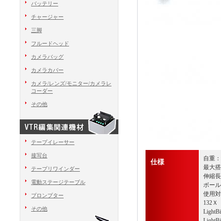
バッテリー
チャージャー
三脚
フルードヘッド
カメラバッグ
カメラカバー
カメラ/レンズ/モニター/カメラレ
コーダー
その他
テープイレーサー
接写台
自重：7
仕様
最大搭
テープリワインダー
伸縮長さ
電動ステージテーブル
ボール
使用対
プロンプター
132Ｘ
その他
LightB
LightB