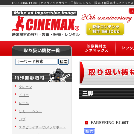
FARSEEING FJ-60T｜カメラアクセサリー｜三脚のレンタル・販売は有限会社シネマックス
クレーン
三脚
ドリー
レール
リモートヘッド
ジブ
FARSEEING FJ-60T
スタピライザー/カメラサポート