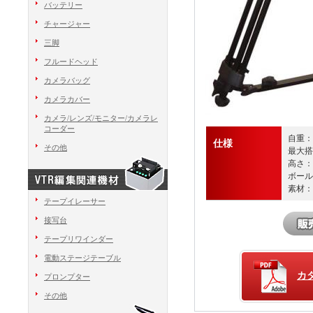
バッテリー
チャージャー
三脚
フルードヘッド
カメラバッグ
カメラカバー
カメラ/レンズ/モニター/カメラレ
コーダー
自重：2
仕様
その他
最大搭
高さ：6
ボール
素材：
テープイレーサー
接写台
テープリワインダー
電動ステージテーブル
カ
プロンプター
その他