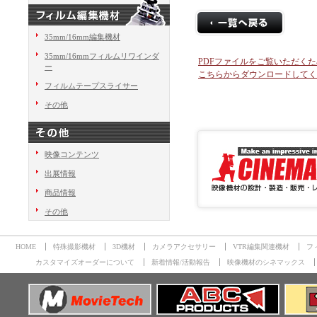
35mm/16mm編集機材
35mm/16mmフィルムリワインダ
PDFファイルをご覧いただくために
ー
こちらからダウンロードしてく
フィルムテープスライサー
その他
映像コンテンツ
出展情報
商品情報
その他
HOME
特殊撮影機材
3D機材
カメラアクセサリー
VTR編集関連機材
フ
カスタマイズオーダーについて
新着情報/活動報告
映像機材のシネマックス