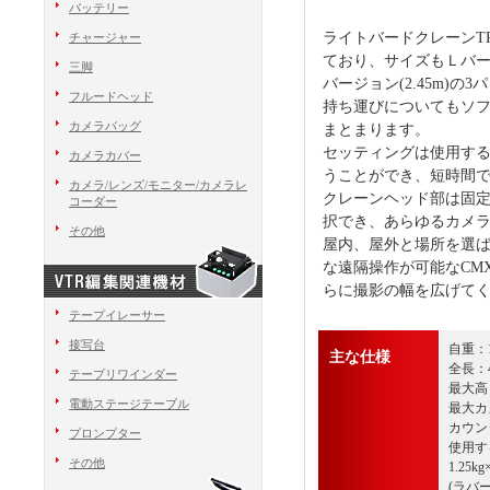
バッテリー
ライトバードクレーンTR
チャージャー
ており、サイズもＬバージョ
三脚
バージョン(2.45m)
フルードヘッド
持ち運びについてもソフト
カメラバッグ
まとまります。
セッティングは使用す
カメラカバー
うことができ、短時間
カメラ/レンズ/モニター/カメラレ
クレーンヘッド部は固定
コーダー
択でき、あらゆるカメ
その他
屋内、屋外と場所を選
な遠隔操作が可能なCMX
らに撮影の幅を広げて
テープイレーサー
接写台
自重：10
主な仕様
全長：4
テープリワインダー
最大高：
電動ステージテーブル
最大カ
カウン
プロンプター
使用する
その他
1.25kg
(ラバ