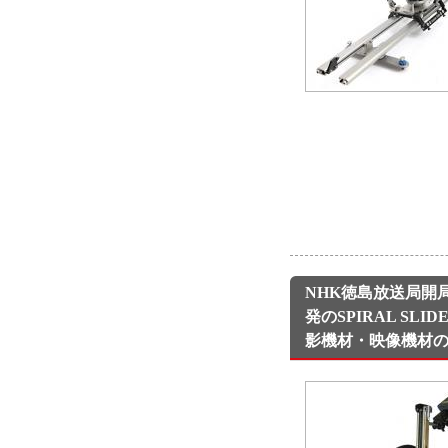
NHK徳島放送局開
発のSPIRAL SL
影機材・映像機材