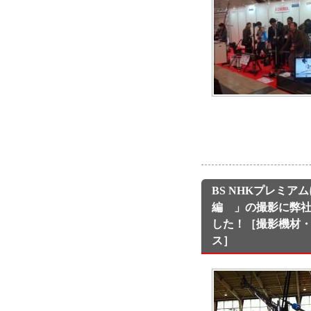
BS NHKプレミア
編 」の撮影に弊
した！［撮影機材
ス］