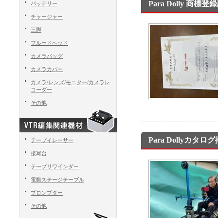
Para Dolly 商標登
バッテリー
チャージャー
三脚
フルードヘッド
カメラバッグ
カメラカバー
カメラ/レンズ/モニター/カメラレ
コーダー
その他
Para Dollyカタ
テープイレーサー
接写台
テープリワインダー
電動ステージテーブル
プロンプター
その他