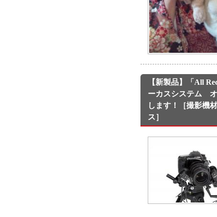
【新製品】「All Re
ーカスシステム 
します！［撮影機
ス］