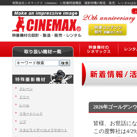
有限会社シネマックス（cinemax） に映像関連機器、撮影特機の製造、販売、レンタルは
クレーン
ドリー
レール
2026年ゴールデ
リモートヘッド
ジブ
皆様、お世話に
スタピライザー/カメラサポート
この度弊社は4/2