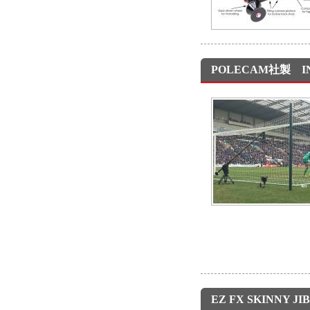
POLECAM社製 I
EZ FX SKINNY 