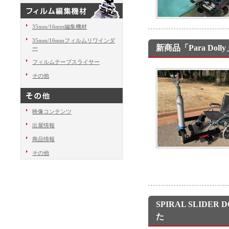
35mm/16mm編集機材
35mm/16mmフィルムリワインダ
新商品「Para Dol
ー
フィルムテープスライサー
その他
映像コンテンツ
出展情報
商品情報
その他
SPIRAL SLIDE
た