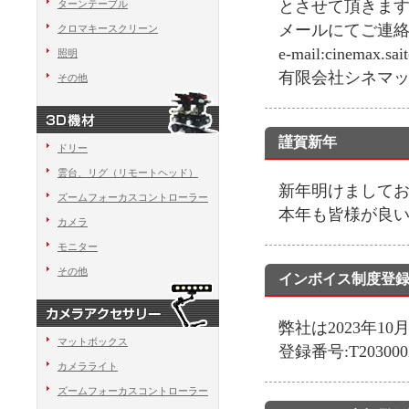
とさせて頂きま
ターンテーブル
メールにてご連
クロマキースクリーン
e-mail:cinemax.sai
照明
有限会社シネマック
その他
謹賀新年
ドリー
雲台、リグ（リモートヘッド）
新年明けまして
ズームフォーカスコントローラー
本年も皆様が良
カメラ
モニター
その他
インボイス制度登
弊社は2023年
マットボックス
登録番号:T2030002
カメラライト
ズームフォーカスコントローラー